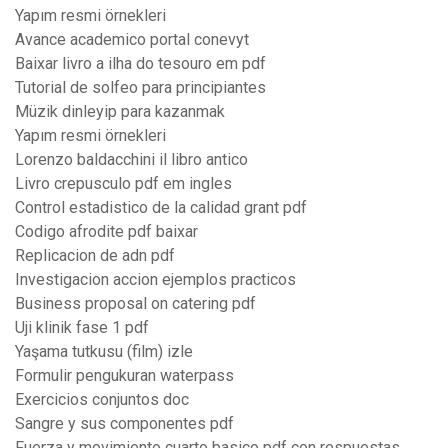
Yapım resmi örnekleri
Avance academico portal conevyt
Baixar livro a ilha do tesouro em pdf
Tutorial de solfeo para principiantes
Müzik dinleyip para kazanmak
Yapım resmi örnekleri
Lorenzo baldacchini il libro antico
Livro crepusculo pdf em ingles
Control estadistico de la calidad grant pdf
Codigo afrodite pdf baixar
Replicacion de adn pdf
Investigacion accion ejemplos practicos
Business proposal on catering pdf
Uji klinik fase 1 pdf
Yaşama tutkusu (film) izle
Formulir pengukuran waterpass
Exercicios conjuntos doc
Sangre y sus componentes pdf
Fuerza y movimiento cuarto basico pdf con respuestas