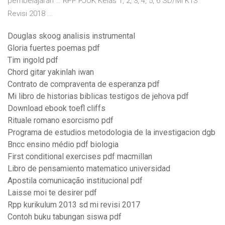
pembelajaran … RPP PJOK Kelas 1, 2, 3, 4, 5, 6 SD/MI K13
Revisi 2018 ...
Douglas skoog analisis instrumental
Gloria fuertes poemas pdf
Tim ingold pdf
Chord gitar yakinlah iwan
Contrato de compraventa de esperanza pdf
Mi libro de historias biblicas testigos de jehova pdf
Download ebook toefl cliffs
Rituale romano esorcismo pdf
Programa de estudios metodologia de la investigacion dgb
Bncc ensino médio pdf biologia
First conditional exercises pdf macmillan
Libro de pensamiento matematico universidad
Apostila comunicação institucional pdf
Laisse moi te desirer pdf
Rpp kurikulum 2013 sd mi revisi 2017
Contoh buku tabungan siswa pdf