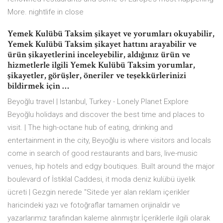
More. nightlife in close
Yemek Kulübü Taksim şikayet ve yorumları okuyabilir,
Yemek Kulübü Taksim şikayet hattını arayabilir ve
ürün şikayetlerini inceleyebilir, aldığınız ürün ve
hizmetlerle ilgili Yemek Kulübü Taksim yorumlar,
şikayetler, görüşler, öneriler ve teşekkürlerinizi
bildirmek için …
Beyoğlu travel | Istanbul, Turkey - Lonely Planet Explore
Beyoğlu holidays and discover the best time and places to
visit. | The high-octane hub of eating, drinking and
entertainment in the city, Beyoğlu is where visitors and locals
come in search of good restaurants and bars, live-music
venues, hip hotels and edgy boutiques. Built around the major
boulevard of İstiklal Caddesi, it moda deniz kulübü üyelik
ücreti | Gezgin nerede "Sitede yer alan reklam içerikler
haricindeki yazı ve fotoğraflar tamamen orijinaldir ve
yazarlarımız tarafından kaleme alınmıştır.İçeriklerle ilgili olarak