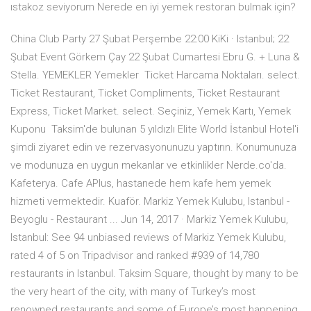
ıstakoz seviyorum Nerede en iyi yemek restoran bulmak için?
China Club Party 27 Şubat Perşembe 22:00 KiKi · Istanbul; 22
Şubat Event Görkem Çay 22 Şubat Cumartesi Ebru G. + Luna &
Stella. YEMEKLER Yemekler Ticket Harcama Noktaları. select.
Ticket Restaurant, Ticket Compliments, Ticket Restaurant
Express, Ticket Market. select. Seçiniz, Yemek Kartı, Yemek
Kuponu Taksim'de bulunan 5 yıldızlı Elite World İstanbul Hotel'i
şimdi ziyaret edin ve rezervasyonunuzu yaptırın. Konumunuza
ve modunuza en uygun mekanlar ve etkinlikler Nerde.co'da.
Kafeterya. Cafe APlus, hastanede hem kafe hem yemek
hizmeti vermektedir. Kuaför. Markiz Yemek Kulubu, Istanbul -
Beyoglu - Restaurant ... Jun 14, 2017 · Markiz Yemek Kulubu,
Istanbul: See 94 unbiased reviews of Markiz Yemek Kulubu,
rated 4 of 5 on Tripadvisor and ranked #939 of 14,780
restaurants in Istanbul. Taksim Square, thought by many to be
the very heart of the city, with many of Turkey’s most
renowned restaurants and some of Europe’s most happening