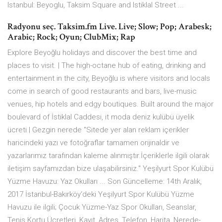
Istanbul: Beyoglu, Taksim Square and Istiklal Street ...
Radyonu seç. Taksim.fm Live. Live; Slow; Pop; Arabesk;
Arabic; Rock; Oyun; ClubMix; Rap
Explore Beyoğlu holidays and discover the best time and
places to visit. | The high-octane hub of eating, drinking and
entertainment in the city, Beyoğlu is where visitors and locals
come in search of good restaurants and bars, live-music
venues, hip hotels and edgy boutiques. Built around the major
boulevard of İstiklal Caddesi, it moda deniz kulübü üyelik
ücreti | Gezgin nerede "Sitede yer alan reklam içerikler
haricindeki yazı ve fotoğraflar tamamen orijinaldir ve
yazarlarımız tarafından kaleme alınmıştır.İçeriklerle ilgili olarak
iletişim sayfamızdan bize ulaşabilirsiniz." Yeşilyurt Spor Kulübü
Yüzme Havuzu: Yaz Okulları ... Son Güncelleme: 14th Aralık,
2017 İstanbul-Bakırköy‘deki Yeşilyurt Spor Kulübü Yüzme
Havuzu ile ilgili; Çocuk Yüzme-Yaz Spor Okulları, Seanslar,
Tenis Kortu Ücretleri, Kayıt, Adres, Telefon, Harita, Nerede-