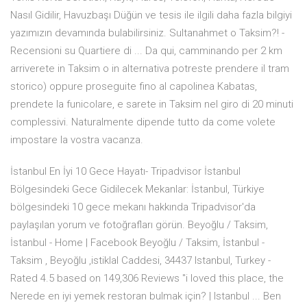
Nasıl Gidilir, Havuzbaşı Düğün ve tesis ile ilgili daha fazla bilgiyi
yazımızın devamında bulabilirsiniz. Sultanahmet o Taksim?! -
Recensioni su Quartiere di ... Da qui, camminando per 2 km
arriverete in Taksim o in alternativa potreste prendere il tram
storico) oppure proseguite fino al capolinea Kabatas,
prendete la funicolare, e sarete in Taksim nel giro di 20 minuti
complessivi. Naturalmente dipende tutto da come volete
impostare la vostra vacanza.
İstanbul En İyi 10 Gece Hayatı- Tripadvisor İstanbul
Bölgesindeki Gece Gidilecek Mekanlar: İstanbul, Türkiye
bölgesindeki 10 gece mekanı hakkında Tripadvisor'da
paylaşılan yorum ve fotoğrafları görün. Beyoğlu / Taksim,
İstanbul - Home | Facebook Beyoğlu / Taksim, İstanbul -
Taksim , Beyoğlu ,istiklal Caddesi, 34437 Istanbul, Turkey -
Rated 4.5 based on 149,306 Reviews "i loved this place, the
Nerede en iyi yemek restoran bulmak için? | Istanbul ... Ben