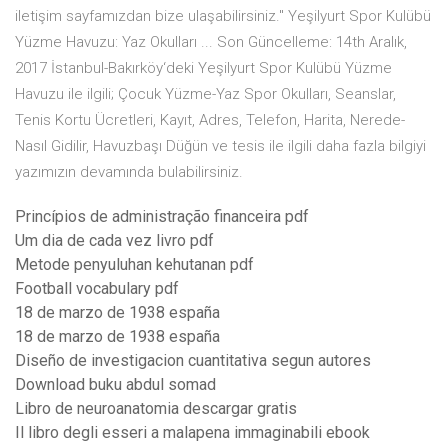
iletişim sayfamızdan bize ulaşabilirsiniz." Yeşilyurt Spor Kulübü
Yüzme Havuzu: Yaz Okulları ... Son Güncelleme: 14th Aralık,
2017 İstanbul-Bakırköy‘deki Yeşilyurt Spor Kulübü Yüzme
Havuzu ile ilgili; Çocuk Yüzme-Yaz Spor Okulları, Seanslar,
Tenis Kortu Ücretleri, Kayıt, Adres, Telefon, Harita, Nerede-
Nasıl Gidilir, Havuzbaşı Düğün ve tesis ile ilgili daha fazla bilgiyi
yazımızın devamında bulabilirsiniz.
Princípios de administração financeira pdf
Um dia de cada vez livro pdf
Metode penyuluhan kehutanan pdf
Football vocabulary pdf
18 de marzo de 1938 españa
18 de marzo de 1938 españa
Diseño de investigacion cuantitativa segun autores
Download buku abdul somad
Libro de neuroanatomia descargar gratis
Il libro degli esseri a malapena immaginabili ebook