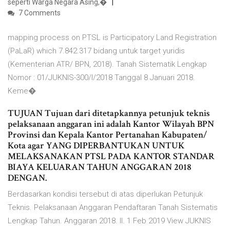
seperti Warga Negara Asing,�
7 Comments
mapping process on PTSL is Participatory Land Registration
(PaLaR) which 7.842.317 bidang untuk target yuridis
(Kementerian ATR/ BPN, 2018). Tanah Sistematik Lengkap
Nomor : 01/JUKNIS-300/I/2018 Tanggal 8 Januari 2018.
Keme�
TUJUAN Tujuan dari ditetapkannya petunjuk teknis
pelaksanaan anggaran ini adalah Kantor Wilayah BPN
Provinsi dan Kepala Kantor Pertanahan Kabupaten/
Kota agar YANG DIPERBANTUKAN UNTUK
MELAKSANAKAN PTSL PADA KANTOR STANDAR
BIAYA KELUARAN TAHUN ANGGARAN 2018
DENGAN.
Berdasarkan kondisi tersebut di atas diperlukan Petunjuk
Teknis. Pelaksanaan Anggaran Pendaftaran Tanah Sistematis
Lengkap Tahun. Anggaran 2018. II. 1 Feb 2019 View JUKNIS