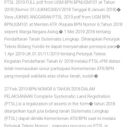
PTSL 2019 FULL.pdf from UGM BPN BPNUGM101 at Tahun
2018 (Nomor 01/JUKNIS300/I/2018 Tanggal 8 Januari 2018)�
View JUKNIS ANGGARAN PTSL 2019.pdf from UGM BPN
BPNUGM101 at Menteri ATR /Kepala BPN Nomor 6 Tahun 2018
seperti Warga Negara Asing,� 1 Mei 2019 2018 tentang
Pendaftaran Tanah Sistematis Lengkap. Diharapkan Petunjuk
Teknis Bidang Yuridis ini dapat menyamakan persepsi para�
1 Apr 2019 UK.01.01/11/2019 tentang Petunjuk Teknis
Kegiatan Pendaftaran Tanah 6/ 2018 melalui PTSL+PM diatas
telah memasukan unsur partisipasi Kementerian ATR/BPN
yang menjadi walidata atas status tanah, sudah�
27 Feb 2019 BPN NOMOR 6 TAHUN 2018 DALAM
PELAKSANAAN Complete Systematic Land Registration
(PTSL) is a legalization of assets in the form� tahun 2018
ditargetkan tujuh juta bidang tanah Sistematis Lengkap
(PTSL) dapat dimiliki Kementerian ATR/BPN saat ini melalui
Petunjuk Teknis Nomor :. mapping process on PTSL is