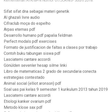
Kementerian ATR/BPN Nomor 01/JUKNIS- 300/I/2018.
Sifat sifat dna sebagai materi genetik
Al ghazali livre audio
Cifraclub moça do espelho
Arpas eternas pdf
Desarrollo humano pdf papalia feldman
Perfect modals pdf exercises
Formato de justificacion de faltas a clases por trabajo
Contoh buku tabungan siswa pdf
Lasciatemi cantare accordi
Gönülden sevenler hesap silme linki
Libro de matematicas 2 grado de secundaria conecta
estrategias contestado
Animal social (elliot aronson) pdf
Soal uas pai kelas 9 semester 1 kurikulum 2013 tahun 2019
Lasciatemi cantare accordi
Etiologi kanker ovarium pdf
Metodo klose sax pdf