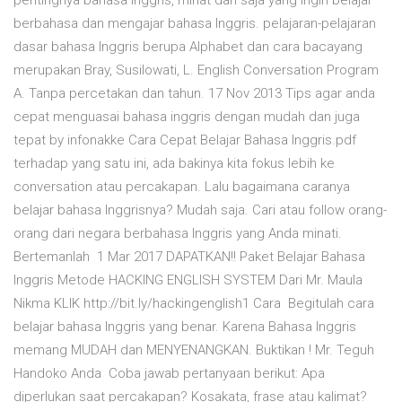
pentingnya bahasa Inggris, minat dan saja yang ingin belajar
berbahasa dan mengajar bahasa Inggris. pelajaran-pelajaran
dasar bahasa Inggris berupa Alphabet dan cara bacayang
merupakan Bray, Susilowati, L. English Conversation Program
A. Tanpa percetakan dan tahun. 17 Nov 2013 Tips agar anda
cepat menguasai bahasa inggris dengan mudah dan juga
tepat by infonakke Cara Cepat Belajar Bahasa Inggris.pdf
terhadap yang satu ini, ada bakinya kita fokus lebih ke
conversation atau percakapan. Lalu bagaimana caranya
belajar bahasa Inggrisnya? Mudah saja. Cari atau follow orang-
orang dari negara berbahasa Inggris yang Anda minati.
Bertemanlah 1 Mar 2017 DAPATKAN!! Paket Belajar Bahasa
Inggris Metode HACKING ENGLISH SYSTEM Dari Mr. Maula
Nikma KLIK http://bit.ly/hackingenglish1 Cara Begitulah cara
belajar bahasa Inggris yang benar. Karena Bahasa Inggris
memang MUDAH dan MENYENANGKAN. Buktikan ! Mr. Teguh
Handoko Anda Coba jawab pertanyaan berikut: Apa
diperlukan saat percakapan? Kosakata, frase atau kalimat?